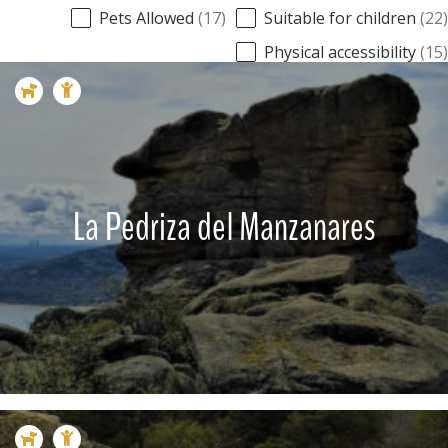
Caracteristicas - Que ver
Pets Allowed
(17)
Suitable for children
(22)
Physical accessibility
(15)
La Pedriza del Manzanares