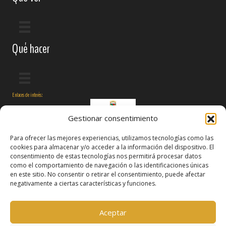
Qué hacer
Enlaces de interés:
Gestionar consentimiento
Para ofrecer las mejores experiencias, utilizamos tecnologías como las
cookies para almacenar y/o acceder a la información del dispositivo. El
consentimiento de estas tecnologías nos permitirá procesar datos
como el comportamiento de navegación o las identificaciones únicas
en este sitio. No consentir o retirar el consentimiento, puede afectar
negativamente a ciertas características y funciones.
Síguenos en:
Aceptar