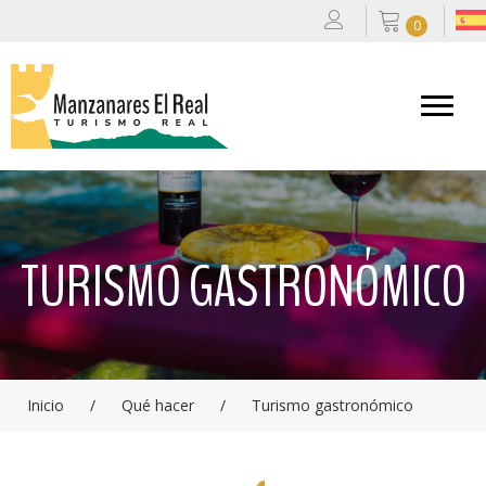
0
TURISMO GASTRONÓMICO
Inicio
/
Qué hacer
/
Turismo gastronómico