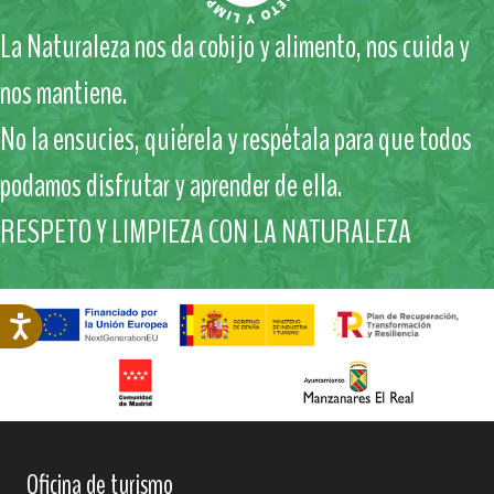
La Naturaleza nos da cobijo y alimento, nos cuida y
nos mantiene.
No la ensucies, quiérela y respétala para que todos
podamos disfrutar y aprender de ella.
RESPETO Y LIMPIEZA CON LA NATURALEZA
Oficina de turismo