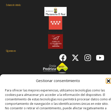
Enlaces de interés:
Síguenos en:
Gestionar consentimiento
© 2026 Manzanares El Real
Aviso Legal
Política de
Para ofrecer las mejores experiencias, utilizamos tecnologías como las
Cookies
Declaración de accesibilidad
cookies para almacenar y/o acceder a la información del dispositivo. El
consentimiento de estas tecnologías nos permitirá procesar datos como el
comportamiento de navegación o las identificaciones únicas en este sitio.
No consentir o retirar el consentimiento, puede afectar negativamente a