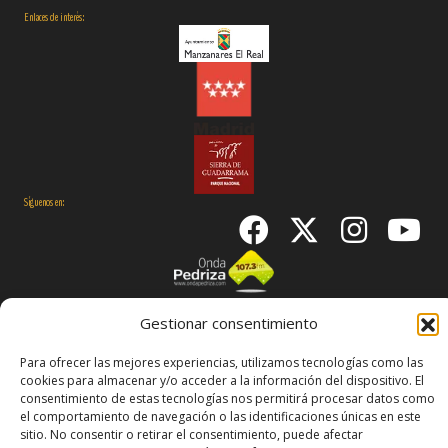
Enlaces de interés:
Síguenos en:
Gestionar consentimiento
© 2026 Manzanares El Real
Aviso Legal
Política de
Para ofrecer las mejores experiencias, utilizamos tecnologías como las
Cookies
Declaración de accesibilidad
cookies para almacenar y/o acceder a la información del dispositivo. El
consentimiento de estas tecnologías nos permitirá procesar datos como
el comportamiento de navegación o las identificaciones únicas en este
sitio. No consentir o retirar el consentimiento, puede afectar