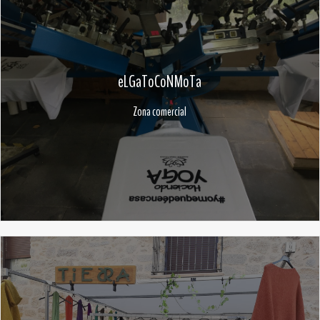
eLGaToCoNMoTa
Zona comercial