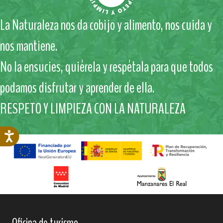
La Naturaleza nos da cobijo y alimento, nos cuida y
nos mantiene.
No la ensucies, quiérela y respétala para que todos
podamos disfrutar y aprender de ella.
RESPETO Y LIMPIEZA CON LA NATURALEZA
Oficina de turismo