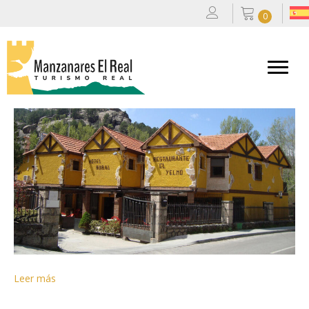
0
Hotel Rural El Yelmo
Por
admin
|
28/10/2025
Leer más