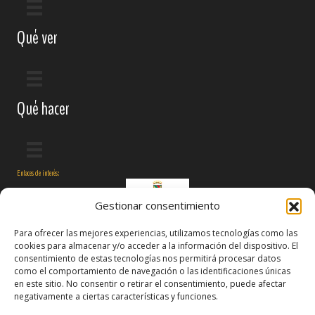
Qué ver
Qué hacer
Enlaces de interés:
Gestionar consentimiento
Para ofrecer las mejores experiencias, utilizamos tecnologías como las
cookies para almacenar y/o acceder a la información del dispositivo. El
consentimiento de estas tecnologías nos permitirá procesar datos
como el comportamiento de navegación o las identificaciones únicas
en este sitio. No consentir o retirar el consentimiento, puede afectar
negativamente a ciertas características y funciones.
Síguenos en: