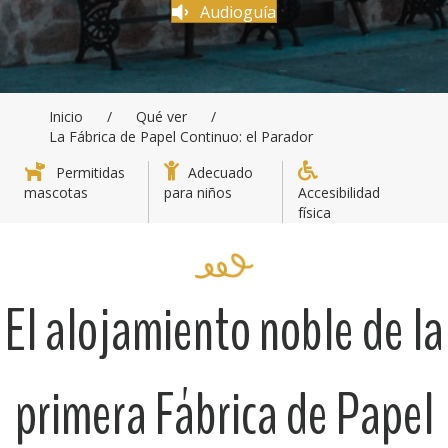
Audioguía
Inicio
/
Qué ver
/
La Fábrica de Papel Continuo: el Parador
Permitidas
Adecuado
mascotas
para niños
Accesibilidad
física
El alojamiento noble de la
primera Fábrica de Papel