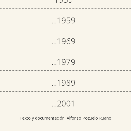
...1959
...1969
...1979
...1989
...2001
Texto y documentación: Alfonso Pozuelo Ruano