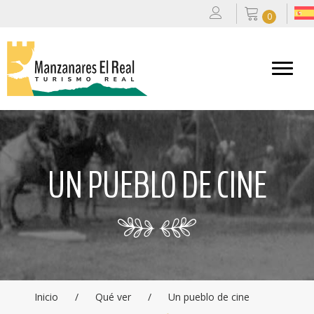
0
UN PUEBLO DE CINE
Inicio
/
Qué ver
/
Un pueblo de cine