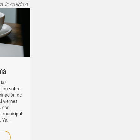
a localidad.
ana
 las
ción sobre
iminación de
El viernes
, con
 municipal:
. Ya…