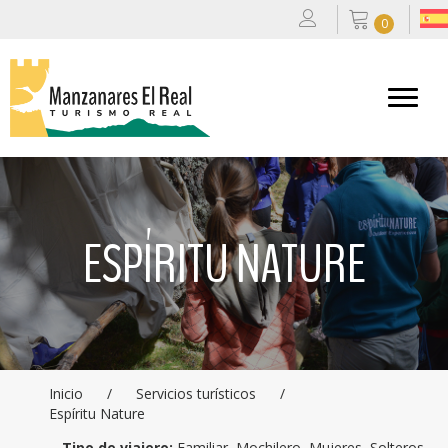
0
ESPÍRITU NATURE
Inicio
/
Servicios turísticos
/
Espíritu Nature
Tipo de viajero:
Familiar, Mochilero, Mujeres, Solteros