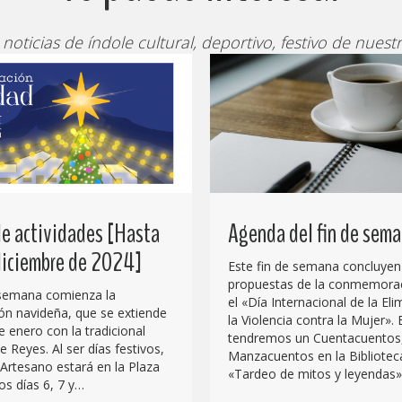
 noticias de índole cultural, deportivo, festivo de nuestr
e actividades [Hasta
Agenda del fin de sem
 diciembre de 2024]
Este fin de semana concluyen
propuestas de la conmemora
 semana comienza la
el «Día Internacional de la El
n navideña, que se extiende
la Violencia contra la Mujer». 
e enero con la tradicional
tendremos un Cuentacuentos
 Reyes. Al ser días festivos,
Manzacuentos en la Biblioteca
Artesano estará en la Plaza
«Tardeo de mitos y leyendas»
os días 6, 7 y…