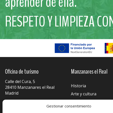
aprender de ella.
RESPETO Y LIMPIEZA CO
Oficina de turismo
Manzanares el Real
Calle del Cura, 5
Historia
28410 Manzanares el Real
Madrid
Arte y cultura
Fiestas y tradiciones
Jue. - Vie. / 9:30 - 14:30
Gestionar consentimiento
Sáb. - Sol. - festivos / 9:00 - 15:00
Alojamientos