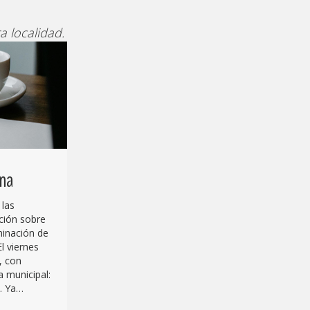
a localidad.
ana
 las
ción sobre
iminación de
El viernes
, con
 municipal:
. Ya…