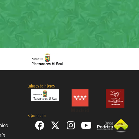
Enlaces de interés:
Síguenos en:
mico
nía