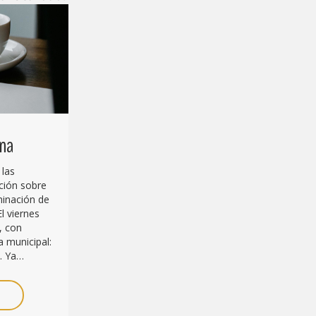
ana
 las
ción sobre
iminación de
El viernes
, con
 municipal:
. Ya…