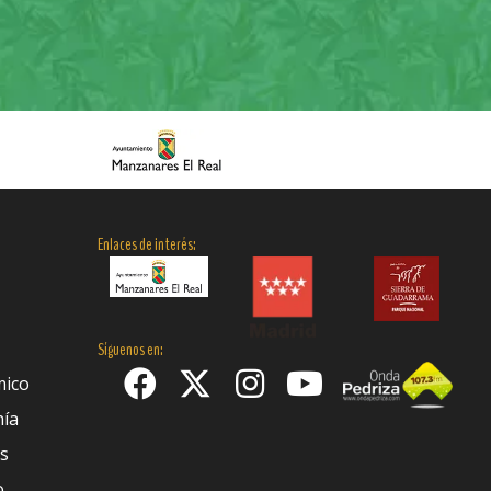
Enlaces de interés:
Síguenos en:
mico
nía
es
o