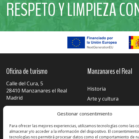
RESPETO Y LIMPIEZA CO
Oficina de turismo
Manzanares el Real
Calle del Cura, 5
Historia
28410 Manzanares el Real
Madrid
Arte y cultura
Fiestas y tradiciones
Jue. - Vie. / 9:30 - 14:30
Gestionar consentimiento
Sáb. - Sol. - festivos / 9:00 - 15:00
Alojamientos
Tel.: +34 918 780 196
Para ofrecer las mejores experiencias, utilizamos tecnologías como las c
Restauración
almacenar y/o acceder a la información del dispositivo. El consentimiento
tecnologías nos permitirá procesar datos como el comportamiento de n
Servicios turísticos