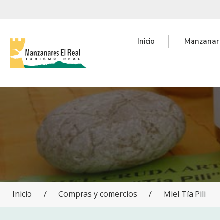
Inicio
Manzanare
Inicio
/
Compras y comercios
/
Miel Tía Pili