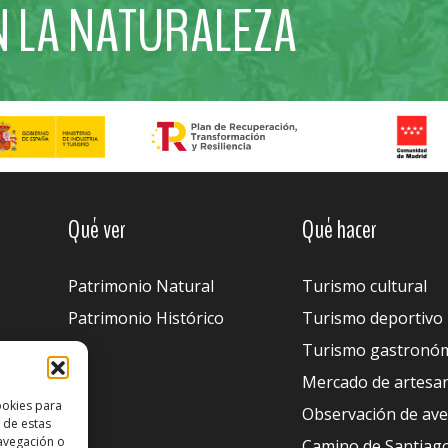
N LA NATURALEZA
Qué ver
Qué hacer
Patrimonio Natural
Turismo cultural
Patrimonio Histórico
Turismo deportivo
Turismo gastronó
Mercado de artesa
ookies para
Observación de av
 de estas
avegación o
Camino de Santiag