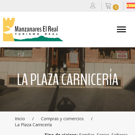
0
LA PLAZA CARNICERÍA
Inicio
/
Compras y comercios
/
La Plaza Carnicería
Tipo de viajero:
Familiar, Senior, Solteros