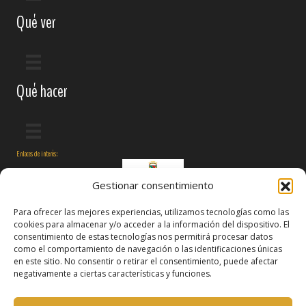
Qué ver
Qué hacer
Enlaces de interés:
Gestionar consentimiento
Para ofrecer las mejores experiencias, utilizamos tecnologías como las
cookies para almacenar y/o acceder a la información del dispositivo. El
consentimiento de estas tecnologías nos permitirá procesar datos
como el comportamiento de navegación o las identificaciones únicas
en este sitio. No consentir o retirar el consentimiento, puede afectar
negativamente a ciertas características y funciones.
Síguenos en: