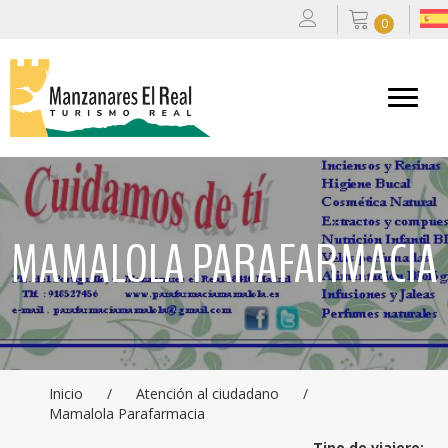
0
MAMALOLA PARAFARMACIA
Inicio
/
Atención al ciudadano
/
Mamalola Parafarmacia
Tipo de viajero: