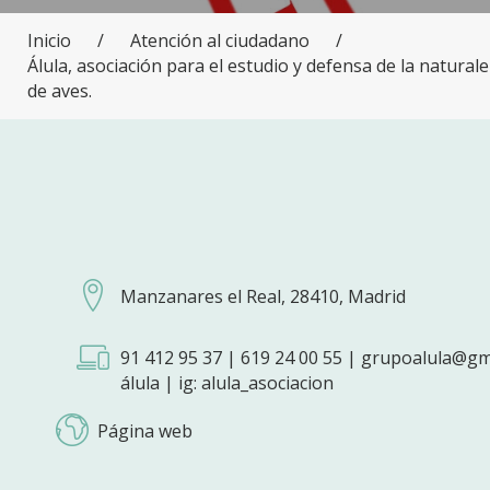
Inicio
/
Atención al ciudadano
/
Álula, asociación para el estudio y defensa de la naturaleza
de aves.
Manzanares el Real, 28410, Madrid
91 412 95 37 | 619 24 00 55 | grupoalula@gm
álula | ig: alula_asociacion
Página web