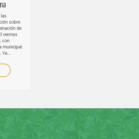
ana
 las
ción sobre
iminación de
El viernes
, con
 municipal:
. Ya…