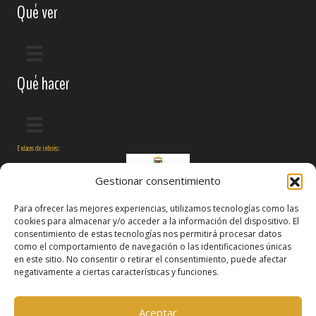
Qué ver
Qué hacer
Enlaces de interés:
Gestionar consentimiento
Para ofrecer las mejores experiencias, utilizamos tecnologías como las
cookies para almacenar y/o acceder a la información del dispositivo. El
consentimiento de estas tecnologías nos permitirá procesar datos
como el comportamiento de navegación o las identificaciones únicas
en este sitio. No consentir o retirar el consentimiento, puede afectar
negativamente a ciertas características y funciones.
Síguenos en:
Aceptar