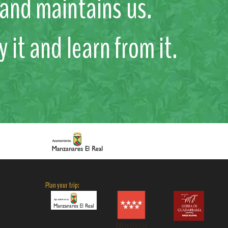
s and maintains us.
y it and learn from it.
Plan your trip: