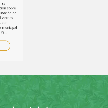
 las
ción sobre
minación de
l viernes
, con
 municipal:
. Ya…
E