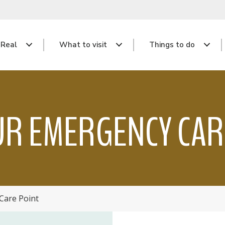
 Real
What to visit
Things to do
R EMERGENCY CAR
Care Point