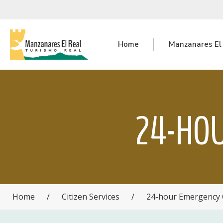
Home
Manzanares El
24-HOU
Home
/
Citizen Services
/
24-hour Emergency 