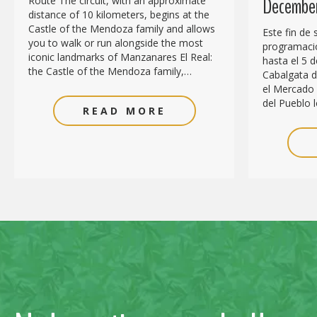
December
Route The circuit, with an approximate
distance of 10 kilometers, begins at the
Castle of the Mendoza family and allows
Este fin de
you to walk or run alongside the most
programació
iconic landmarks of Manzanares El Real:
hasta el 5 d
the Castle of the Mendoza family,…
Cabalgata de
el Mercado 
del Pueblo l
READ MORE