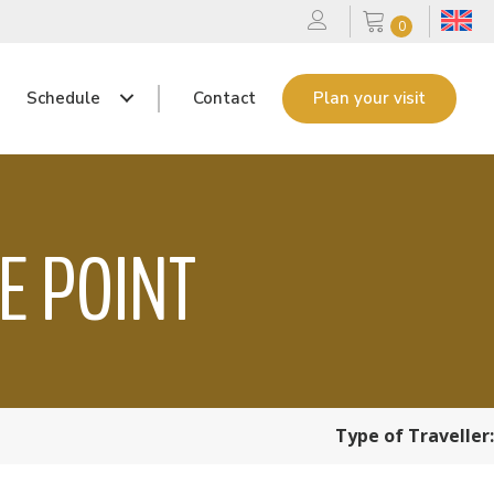
0
Schedule
Contact
Plan your visit
E POINT
Type of Traveller: