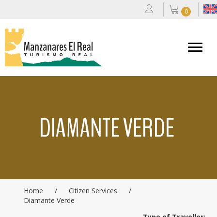
0
DIAMANTE VERDE
Home
/
Citizen Services
/
Diamante Verde
Type of Traveller: