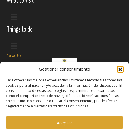
What to visit
Things to do
Plan your trip:
Gestionar consentimiento
Para ofrecer las mejores experiencias, utilizamos tecnologías como las
cookies para almacenar y/o acceder a la información del dispositivo. El
consentimiento de estas tecnologías nos permitirá procesar datos
como el comportamiento de navegación o las identificaciones únicas
en este sitio. No consentir o retirar el consentimiento, puede afectar
negativamente a ciertas características y funciones.
Follow us on:
Aceptar