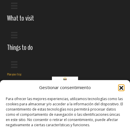
What to visit
Things to do
Plan your trip:
Gestionar consentimiento
Para ofrecer las mejores experiencias, utilizamos tecnologías como las
cookies para almacenar y/o acceder a la información del dispositivo. El
consentimiento de estas tecnologías nos permitirá procesar datos
como el comportamiento de navegación o las identificaciones únicas
en este sitio. No consentir o retirar el consentimiento, puede afectar
negativamente a ciertas características y funciones.
Follow us on: